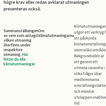
högre krav eller redan avklarat utmaningen
presenteras också.
Klimatutmaningar
Sammanställningen
Om
utgör ett verktyg 
av vem som antagit
klimatutmaningarna
att påskynda
vilken utmaning
klimatomställnin
återfinns under
respektive
inom olika område
utmaning.
Här
Bakgrundsidén är
hittar du alla
att genom att
klimatutmaningar.
utmana varandra i
olika frågor ökar
medlemmarna
omställningstakte
och minskar
utsläppen snabbar
Vid