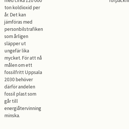
med cirka 120 000
förpackn
ton koldioxid per
år. Det kan
jämföras med
personbilstrafiken
som årligen
släpper ut
ungefär lika
mycket. För att nå
målen om ett
fossilfritt Uppsala
2030 behöver
därför andelen
fossil plast som
går till
energiåtervinning
minska.