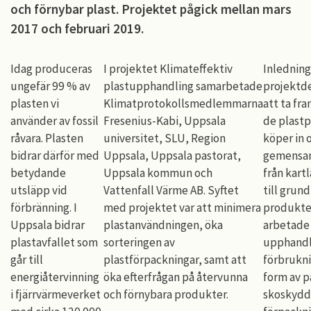
och förnybar plast. Projektet pågick mellan mars
2017 och februari 2019.
Idag produceras
I projektet Klimateffektiv
Inledning
ungefär 99 % av
plastupphandling samarbetade
projektd
plasten vi
Klimatprotokollsmedlemmarna
att ta fra
använder av fossil
Fresenius-Kabi, Uppsala
de plast
råvara. Plasten
universitet, SLU, Region
köper in 
bidrar därför med
Uppsala, Uppsala pastorat,
gemensam
betydande
Uppsala kommun och
från kart
utsläpp vid
Vattenfall Värme AB. Syftet
till grund
förbränning. I
med projektet var att minimera
produkte
Uppsala bidrar
plastanvändningen, öka
arbetade 
plastavfallet som
sorteringen av
upphandl
går till
plastförpackningar, samt att
förbrukni
energiåtervinning
öka efterfrågan på återvunna
form av p
i fjärrvärmeverket
och förnybara produkter.
skoskydd