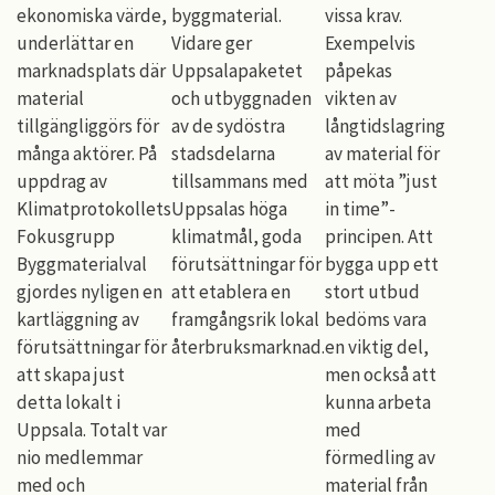
ekonomiska värde,
byggmaterial.
vissa krav.
underlättar en
Vidare ger
Exempelvis
marknadsplats där
Uppsalapaketet
påpekas
material
och utbyggnaden
vikten av
tillgängliggörs för
av de sydöstra
långtidslagring
många aktörer. På
stadsdelarna
av material för
uppdrag av
tillsammans med
att möta ”just
Klimatprotokollets
Uppsalas höga
in time”-
Fokusgrupp
klimatmål, goda
principen. Att
Byggmaterialval
förutsättningar för
bygga upp ett
gjordes nyligen en
att etablera en
stort utbud
kartläggning av
framgångsrik lokal
bedöms vara
förutsättningar för
återbruksmarknad.
en viktig del,
att skapa just
men också att
detta lokalt i
kunna arbeta
Uppsala. Totalt var
med
nio medlemmar
förmedling av
med och
material från