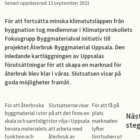
Senast uppdaterad: 13 september 2021
För att fortsätta minska klimatutsläppen från
byggnation tog medlemmar i Klimatprotokollets
Fokusgrupp Byggmaterialval initiativ till
projektet Återbruk Byggmaterial Uppsala. Den
inledande kartläggningen av Uppsalas
förutsättningar för att skapa en marknad för
återbruk blev klar i våras. Slutsatsen visar på
goda möjligheter framåt.
För att återbruka
Slutsatserna visar
För att få på
byggmaterial i stor
på att det finns en
plats
Näs
skala och samtidigt
stor vilja i Uppsala
marknaden
ste
bevara materialets
att arbeta med
lyfter
funktion och
återbruk av
förstudien ut