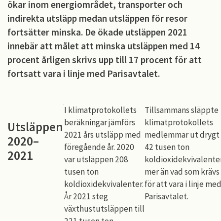
ökar inom energiområdet, transporter och
indirekta utsläpp medan utsläppen för resor
fortsätter minska. De ökade utsläppen 2021
innebär att målet att minska utsläppen med 14
procent årligen skrivs upp till 17 procent för att
fortsatt vara i linje med Parisavtalet.
I klimatprotokollets
Tillsammans släppte
beräkningar jämförs
klimatprotokollets
Utsläppen
2021 års utsläpp med
medlemmar ut drygt
2020–
föregående år. 2020
42 tusen ton
2021
var utsläppen 208
koldioxidekvivalente
tusen ton
mer än vad som krävs
koldioxidekvivalenter.
för att vara i linje me
År 2021 steg
Parisavtalet.
växthustutsläppen till