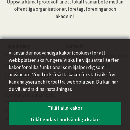
Uppsala klimatprotokoll är ett lokalt samarbete mellan
offentliga organisationer, företag, föreningar och
akademi.
Huvudmeny
Kontakt
Vi använder nödvändiga kakor (cookies) för att
In English
klimatprotokoll@uppsala.se
webbplatsen ska fungera. Vi skulle vilja sätta lite fler
Start
Klimatprotokollet på
kakor för olika funktioner som hjälper dig som
LinkedIn
användare. Vi vill också sätta kakor för statistik så vi
Om Klimatprotokollet
kan analysera och förbättra webbplatsen. Du kan när
Fler kontaktvägar
Nyheter
du vill ändra dina inställningar.
Sammanställningar och
framsteg
Tillåt alla kakor
Press och
informationsmaterial
Tillåt endast nödvändiga kakor